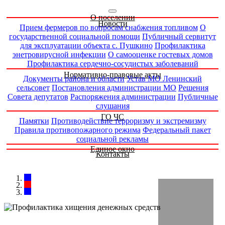
О поселении
Новости
Прием фермеров по вопросам снабжения топливом
О
государственной социальной помощи
Публичный сервитут
для эксплуатации объекта с. Пушкино
Профилактика
энетровирусной инфекции
О самооценке гостевых домов
Профилактика сердечно-сосудистых заболеваний
Нормативно-правовые акты
Документы района и области
Устав МО Ленинский
сельсовет
Постановления администрации МО
Решения
Совета депутатов
Распоряжения администрации
Публичные
слушания
ГО ЧС
Памятки
Противодействие терроризму и экстремизму
Правила противопожарного режима
Федеральный пакет
социальной рекламы
Единое окно
Контакты