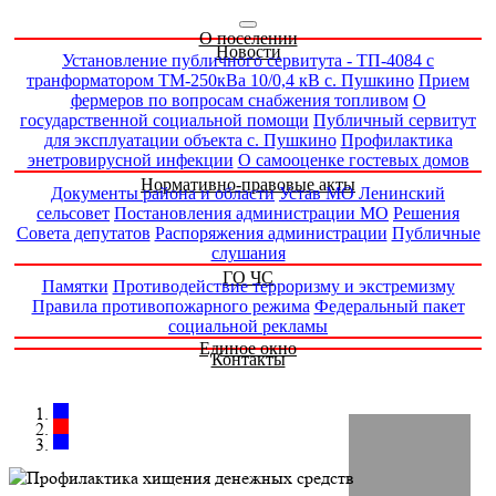
О поселении
Новости
Установление публичного сервитута - ТП-4084 с
транформатором ТМ-250кВа 10/0,4 кВ с. Пушкино
Прием
фермеров по вопросам снабжения топливом
О
государственной социальной помощи
Публичный сервитут
для эксплуатации объекта с. Пушкино
Профилактика
энетровирусной инфекции
О самооценке гостевых домов
Нормативно-правовые акты
Документы района и области
Устав МО Ленинский
сельсовет
Постановления администрации МО
Решения
Совета депутатов
Распоряжения администрации
Публичные
слушания
ГО ЧС
Памятки
Противодействие терроризму и экстремизму
Правила противопожарного режима
Федеральный пакет
социальной рекламы
Единое окно
Контакты