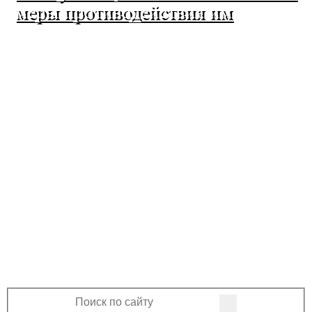
меры противодействия им
МО Ленинский сельсовет
Оренбургского района Оренбургской
области
460508, Оренбургская область, Оренбургский
район, поселок Ленина, Ленинская улица, 33
+7 (3532) 39-17-28