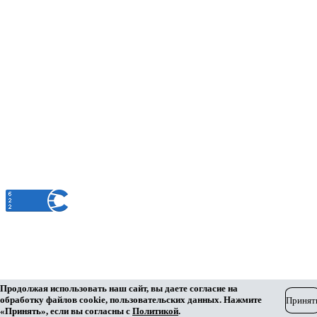
Контакты
Администрация МО Ленинский сельсовет
Оренбургского района Оренбургской области
460508, Оренбургская область, Оренбургский район,
п.Ленина, ул.Ленинская, 33
+7 (3532) 39-17-28
Официальный сайт муниципального образования Ленинский сельсовет
Разработка сайта
Продолжая использовать наш сайт, вы даете согласие на
обработку файлов cookie, пользовательских данных. Нажмите
Принят
«Принять», если вы согласны с
Политикой
.