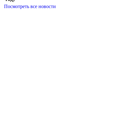
Посмотреть все новости
Главная
О поселении
Новости
Нормативно-
правовые акты
ГО ЧС
Единое окно