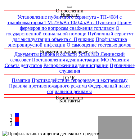
О поселении
Новости
Установление публичного сервитута - ТП-4084 с
транформатором ТМ-250кВа 10/0,4 кВ с. Пушкино
Прием
фермеров по вопросам снабжения топливом
О
государственной социальной помощи
Публичный сервитут
для эксплуатации объекта с. Пушкино
Профилактика
энетровирусной инфекции
О самооценке гостевых домов
Нормативно-правовые акты
Документы района и области
Устав МО Ленинский
сельсовет
Постановления администрации МО
Решения
Совета депутатов
Распоряжения администрации
Публичные
слушания
ГО ЧС
Памятки
Противодействие терроризму и экстремизму
Правила противопожарного режима
Федеральный пакет
социальной рекламы
Единое окно
Контакты