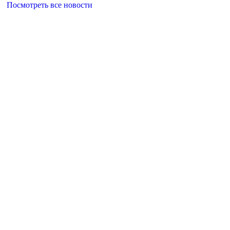
Посмотреть все новости
Главная
О поселении
Новости
Нормативно-
правовые акты
ГО ЧС
Единое окно