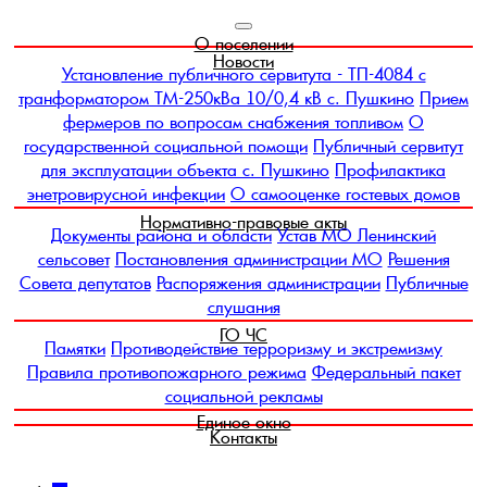
О поселении
Новости
Установление публичного сервитута - ТП-4084 с
транформатором ТМ-250кВа 10/0,4 кВ с. Пушкино
Прием
фермеров по вопросам снабжения топливом
О
государственной социальной помощи
Публичный сервитут
для эксплуатации объекта с. Пушкино
Профилактика
энетровирусной инфекции
О самооценке гостевых домов
Нормативно-правовые акты
Документы района и области
Устав МО Ленинский
сельсовет
Постановления администрации МО
Решения
Совета депутатов
Распоряжения администрации
Публичные
слушания
ГО ЧС
Памятки
Противодействие терроризму и экстремизму
Правила противопожарного режима
Федеральный пакет
социальной рекламы
Единое окно
Контакты