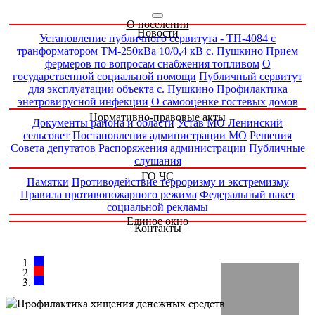
О поселении
Новости
Установление публичного сервитута - ТП-4084 с
транформатором ТМ-250кВа 10/0,4 кВ с. Пушкино
Прием
фермеров по вопросам снабжения топливом
О
государственной социальной помощи
Публичный сервитут
для эксплуатации объекта с. Пушкино
Профилактика
энетровирусной инфекции
О самооценке гостевых домов
Нормативно-правовые акты
Документы района и области
Устав МО Ленинский
сельсовет
Постановления администрации МО
Решения
Совета депутатов
Распоряжения администрации
Публичные
слушания
ГО ЧС
Памятки
Противодействие терроризму и экстремизму
Правила противопожарного режима
Федеральный пакет
социальной рекламы
Единое окно
Контакты