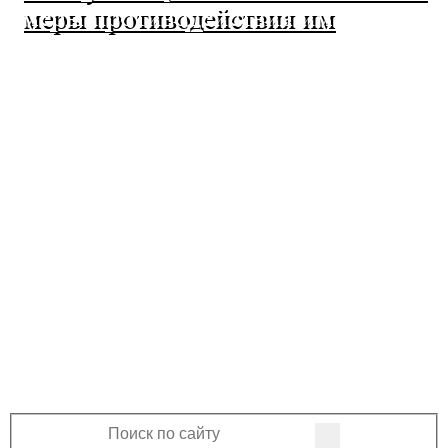
меры противодействия им
МО Ленинский сельсовет
Оренбургского района Оренбургской
области
460508, Оренбургская область, Оренбургский
район, поселок Ленина, Ленинская улица, 33
+7 (3532) 39-17-28