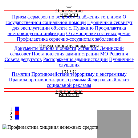
О поселении
Новости
Прием фермеров по вопросам снабжения топливом
О
государственной социальной помощи
Публичный сервитут
для эксплуатации объекта с. Пушкино
Профилактика
энетровирусной инфекции
О самооценке гостевых домов
Профилактика сердечно-сосудистых заболеваний
Нормативно-правовые акты
Документы района и области
Устав МО Ленинский
сельсовет
Постановления администрации МО
Решения
Совета депутатов
Распоряжения администрации
Публичные
слушания
ГО ЧС
Памятки
Противодействие терроризму и экстремизму
Правила противопожарного режима
Федеральный пакет
социальной рекламы
Единое окно
Контакты