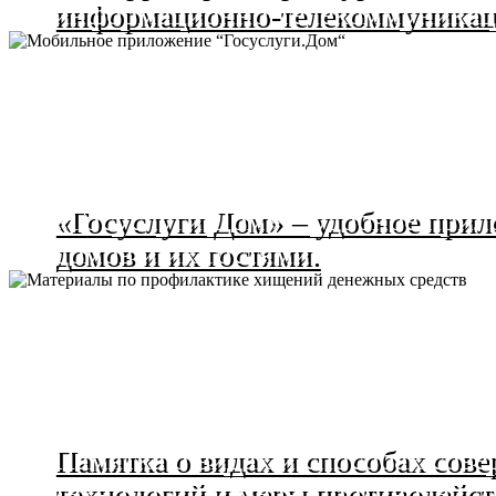
информационно-телекоммуникац
«Госуслуги Дом» – удобное прил
домов и их гостями.
Памятка о видах и способах со
технологий и меры противодейст