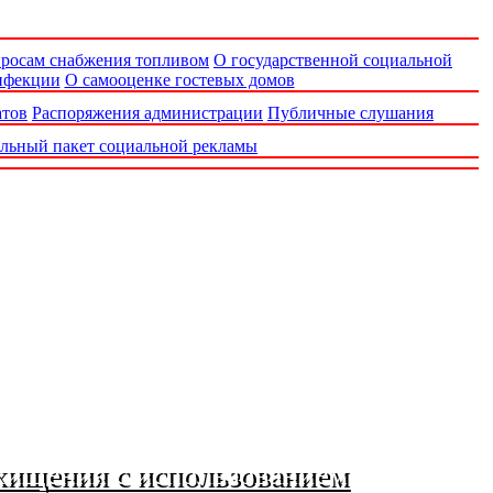
просам снабжения топливом
О государственной социальной
нфекции
О самооценке гостевых домов
атов
Распоряжения администрации
Публичные слушания
льный пакет социальной рекламы
хищения с использованием