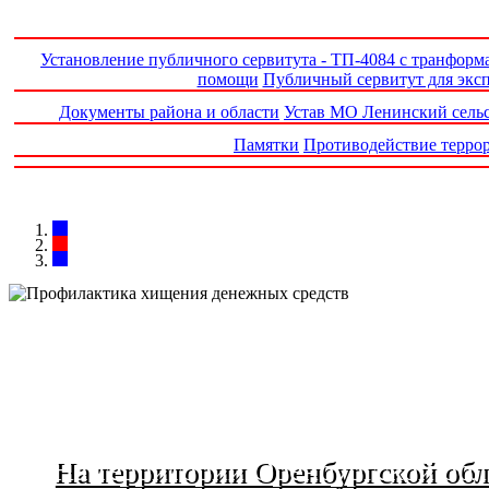
Установление публичного сервитута - ТП-4084 с транформ
помощи
Публичный сервитут для эксп
Документы района и области
Устав МО Ленинский сель
Памятки
Противодействие террор
На территории Оренбургской об