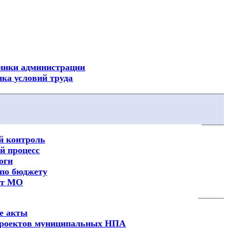
Посмотреть все новости
ники администрации
ка условий труда
 контроль
 процесс
оги
по бюджету
ет МО
е акты
 проектов муниципальных НПА