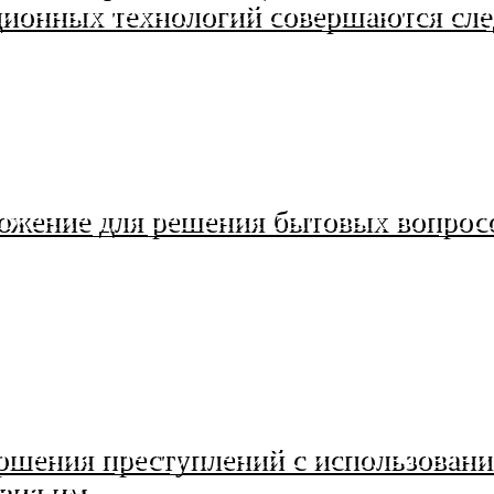
ионных технологий совершаются сл
ожение для решения бытовых вопросо
вершения преступлений с использов
вия им