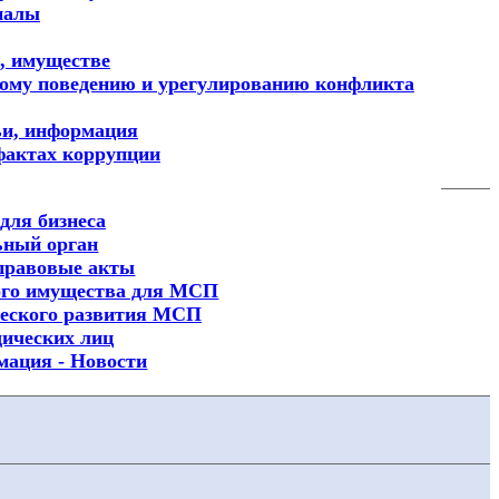
иалы
х, имуществе
ному поведению и урегулированию конфликта
ьи, информация
фактах коррупции
для бизнеса
ьный орган
правовые акты
ого имущества для МСП
еского развития МСП
ических лиц
мация - Новости