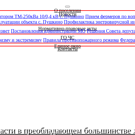
О поселении
Новости
атором ТМ-250кВа 10/0,4 кВ с. Пушкино
Прием фермеров по во
луатации объекта с. Пушкино
Профилактика энетровирусной и
Нормативно-правовые акты
совет
Постановления администрации МО
Решения Совета депут
ГО ЧС
изму и экстремизму
Правила противопожарного режима
Федера
Единое окно
Контакты
ласти в преобладающем большинстве 