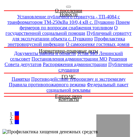
О поселении
Новости
Установление публичного сервитута - ТП-4084 с
транформатором ТМ-250кВа 10/0,4 кВ с. Пушкино
Прием
фермеров по вопросам снабжения топливом
О
государственной социальной помощи
Публичный сервитут
для эксплуатации объекта с. Пушкино
Профилактика
энетровирусной инфекции
О самооценке гостевых домов
Нормативно-правовые акты
Документы района и области
Устав МО Ленинский
сельсовет
Постановления администрации МО
Решения
Совета депутатов
Распоряжения администрации
Публичные
слушания
ГО ЧС
Памятки
Противодействие терроризму и экстремизму
Правила противопожарного режима
Федеральный пакет
социальной рекламы
Единое окно
Контакты