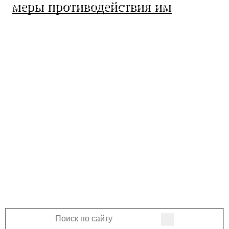
меры противодействия им
МО Ленинский сельсовет
Оренбургского района
Оренбургской области
460508, Оренбургская область, Оренбургский
район, поселок Ленина, Ленинская улица, 33
+7 (3532) 39-17-28