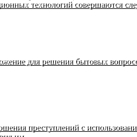
ионных технологий совершаются сл
ожение для решения бытовых вопросо
вершения преступлений с использов
вия им