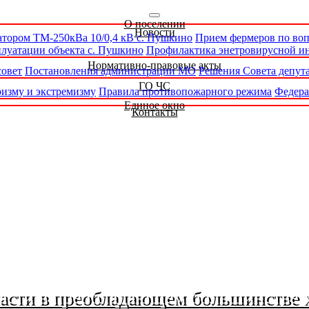
О поселении
Новости
атором ТМ-250кВа 10/0,4 кВ с. Пушкино
Прием фермеров по во
луатации объекта с. Пушкино
Профилактика энетровирусной и
Нормативно-правовые акты
совет
Постановления администрации МО
Решения Совета депут
ГО ЧС
изму и экстремизму
Правила противопожарного режима
Федера
Единое окно
Контакты
ласти в преобладающем большинстве 