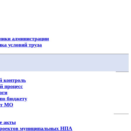
Посмотреть все новости
ники администрации
ка условий труда
 контроль
 процесс
оги
по бюджету
ет МО
е акты
 проектов муниципальных НПА