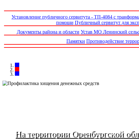
Установление публичного сервитута - ТП-4084 с транформ
помощи
Публичный сервитут для эксп
Документы района и области
Устав МО Ленинский сель
Памятки
Противодействие террор
На территории Оренбургской об