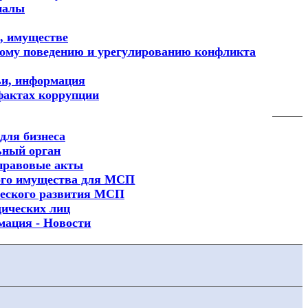
иалы
х, имуществе
ному поведению и урегулированию конфликта
ьи, информация
фактах коррупции
для бизнеса
ьный орган
правовые акты
ого имущества для МСП
еского развития МСП
ических лиц
мация - Новости