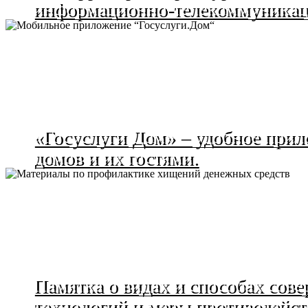
информационно-телекоммуникац
«Госуслуги Дом» – удобное прил
домов и их гостями.
Памятка о видах и способах со
технологий и меры противодейст