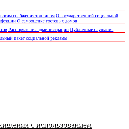
просам снабжения топливом
О государственной социальной
нфекции
О самооценке гостевых домов
атов
Распоряжения администрации
Публичные слушания
льный пакет социальной рекламы
хищения с использованием