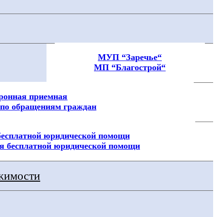
МУП “Заречье“
МП “Благострой“
ронная приемная
по обращениям граждан
бесплатной юридической помощи
я бесплатной юридической помощи
ижимости