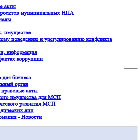
е акты
 проектов муниципальных НПА
иалы
и
х, имуществе
ному поведению и урегулированию конфликта
ьи, информация
 фактах коррупции
 для бизнеса
льный орган
 правовые акты
ного имущества для МСП
ческого развития МСП
дических лиц
рмация - Новости