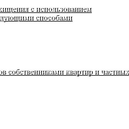
хищения с использованием
едующими способами
в собственниками квартир и частных