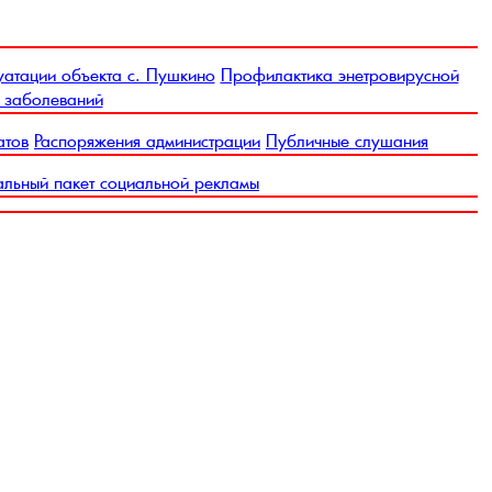
уатации объекта с. Пушкино
Профилактика энетровирусной
 заболеваний
атов
Распоряжения администрации
Публичные слушания
льный пакет социальной рекламы