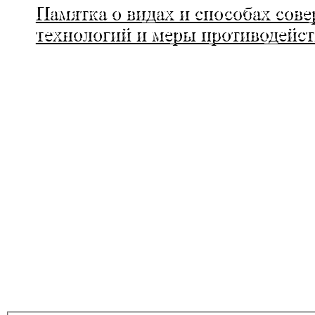
Памятка о видах и способах со
технологий и меры противодейст
МО Ленинский сельсовет Оренбургског
460508, Оренбургская область, Оренбургский рай
+7 (3532) 39-17-28