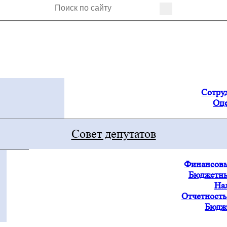
Сотру
Оце
Совет депутатов
Финансовы
Бюджетны
На
Отчетность
Бюдж