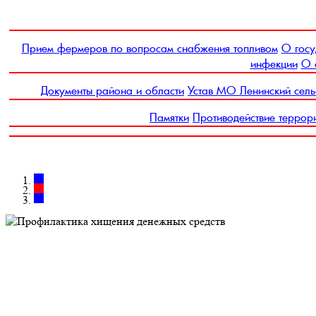
Прием фермеров по вопросам снабжения топливом
О госу
инфекции
О 
Документы района и области
Устав МО Ленинский сель
Памятки
Противодействие террор