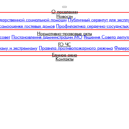
О поселении
Новости
дарственной социальной помощи
Публичный сервитут для экспл
самооценке гостевых домов
Профилактика сердечно-сосудистых
Нормативно-правовые акты
совет
Постановления администрации МО
Решения Совета депут
ГО ЧС
изму и экстремизму
Правила противопожарного режима
Федера
Единое окно
Контакты