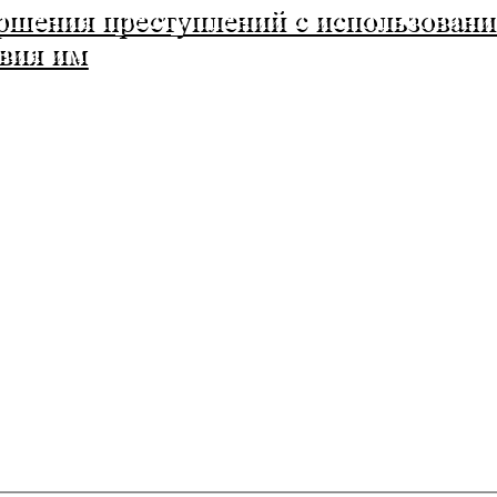
вершения преступлений с использов
вия им
о района Оренбургской области
он, поселок Ленина, Ленинская улица, 33