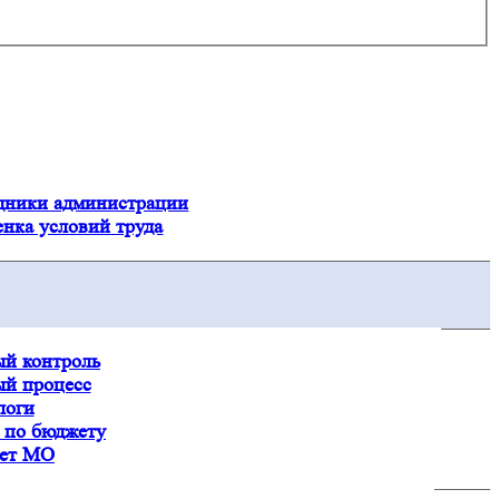
Посмотреть все новости
дники администрации
нка условий труда
й контроль
й процесс
логи
 по бюджету
ет МО