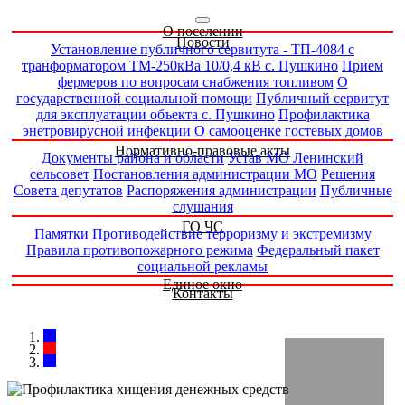
О поселении
Новости
Установление публичного сервитута - ТП-4084 с
транформатором ТМ-250кВа 10/0,4 кВ с. Пушкино
Прием
фермеров по вопросам снабжения топливом
О
государственной социальной помощи
Публичный сервитут
для эксплуатации объекта с. Пушкино
Профилактика
энетровирусной инфекции
О самооценке гостевых домов
Нормативно-правовые акты
Документы района и области
Устав МО Ленинский
сельсовет
Постановления администрации МО
Решения
Совета депутатов
Распоряжения администрации
Публичные
слушания
ГО ЧС
Памятки
Противодействие терроризму и экстремизму
Правила противопожарного режима
Федеральный пакет
социальной рекламы
Единое окно
Контакты