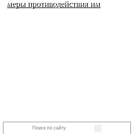
меры противодействия им
МО Ленинский сельсовет
Оренбургского района
Оренбургской области
460508, Оренбургская область, Оренбургский
район, поселок Ленина, Ленинская улица, 33
+7 (3532) 39-17-28