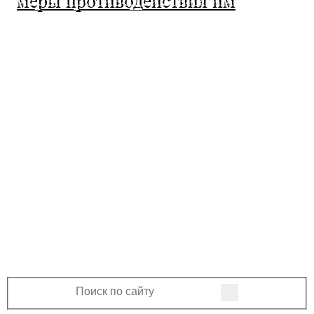
МО Ленинский сельсовет
Оренбургского района Оренбургской
области
460508, Оренбургская область, Оренбургский
район, поселок Ленина, Ленинская улица, 33
+7 (3532) 39-17-28