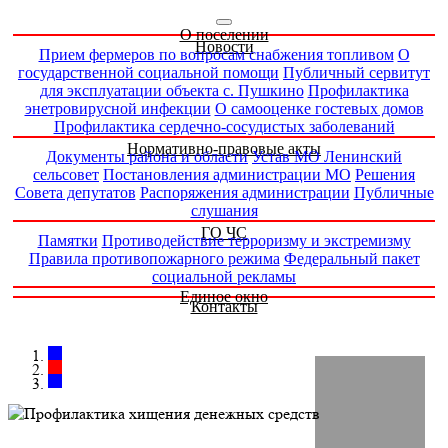
О поселении
Новости
Прием фермеров по вопросам снабжения топливом
О
государственной социальной помощи
Публичный сервитут
для эксплуатации объекта с. Пушкино
Профилактика
энетровирусной инфекции
О самооценке гостевых домов
Профилактика сердечно-сосудистых заболеваний
Нормативно-правовые акты
Документы района и области
Устав МО Ленинский
сельсовет
Постановления администрации МО
Решения
Совета депутатов
Распоряжения администрации
Публичные
слушания
ГО ЧС
Памятки
Противодействие терроризму и экстремизму
Правила противопожарного режима
Федеральный пакет
социальной рекламы
Единое окно
Контакты