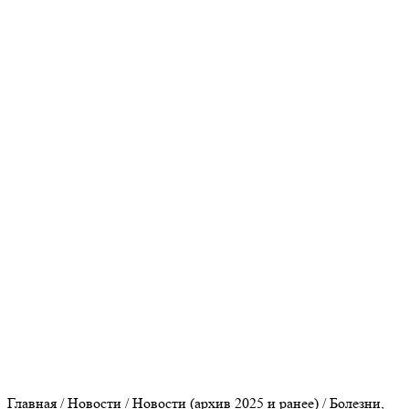
Прокуратура Оренбургской области
Федеральная налоговая служба
Пенсионный фонд
Сайт МО Оренбургский район
Культура Оренбуржья
Главная
/
Новости
/
Новости (архив 2025 и ранее)
/
Болезни,