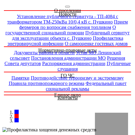
О поселении
Новости
Установление публичного сервитута - ТП-4084 с
транформатором ТМ-250кВа 10/0,4 кВ с. Пушкино
Прием
фермеров по вопросам снабжения топливом
О
государственной социальной помощи
Публичный сервитут
для эксплуатации объекта с. Пушкино
Профилактика
энетровирусной инфекции
О самооценке гостевых домов
Нормативно-правовые акты
Документы района и области
Устав МО Ленинский
сельсовет
Постановления администрации МО
Решения
Совета депутатов
Распоряжения администрации
Публичные
слушания
ГО ЧС
Памятки
Противодействие терроризму и экстремизму
Правила противопожарного режима
Федеральный пакет
социальной рекламы
Единое окно
Контакты