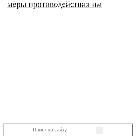
меры противодействия им
МО Ленинский сельсовет
Оренбургского района
Оренбургской области
460508, Оренбургская область, Оренбургский
район, поселок Ленина, Ленинская улица, 33
+7 (3532) 39-17-28