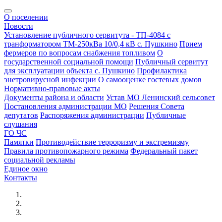
О поселении
Новости
Установление публичного сервитута - ТП-4084 с
транформатором ТМ-250кВа 10/0,4 кВ с. Пушкино
Прием
фермеров по вопросам снабжения топливом
О
государственной социальной помощи
Публичный сервитут
для эксплуатации объекта с. Пушкино
Профилактика
энетровирусной инфекции
О самооценке гостевых домов
Нормативно-правовые акты
Документы района и области
Устав МО Ленинский сельсовет
Постановления администрации МО
Решения Совета
депутатов
Распоряжения администрации
Публичные
слушания
ГО ЧС
Памятки
Противодействие терроризму и экстремизму
Правила противопожарного режима
Федеральный пакет
социальной рекламы
Единое окно
Контакты