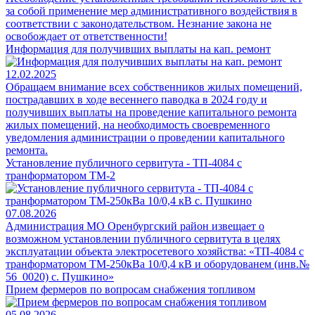
за собой применение мер административного воздействия в
соответствии с законодательством. Незнание закона не
освобождает от ответственности!
Информация для получивших выплаты на кап. ремонт
12.02.2025
Обращаем внимание всех собственников жилых помещений,
пострадавших в ходе весеннего паводка в 2024 году и
получивших выплаты на проведение капитального ремонта
жилых помещений, на необходимость своевременного
уведомления администрации о проведении капитального
ремонта.
Установление публичного сервитута - ТП-4084 с
транформатором ТМ-2
07.08.2026
Администрация МО Оренбургский район извещает о
возможном установлении публичного сервитута в целях
эксплуатации объекта электросетевого хозяйства: «ТП-4084 с
транформатором ТМ-250кВа 10/0,4 кВ и оборудованем (инв.№
56_0020) с. Пушкино»
Прием фермеров по вопросам снабжения топливом
05.08.2026