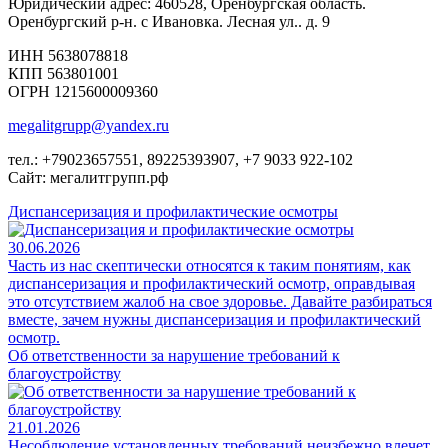
Юридический адрес: 460528, Оренбургская область.
Оренбургский р-н. с Ивановка. Лесная ул.. д. 9
ИНН 5638078818
КПП 563801001
ОГРН 1215600009360
megalitgrupp@yandex.ru
тел.: +79023657551, 89225393907, +7 9033 922-102
Сайт: мегалитгрупп.рф
Диспансеризация и профилактические осмотры
30.06.2026
Часть из нас скептически относятся к таким понятиям, как
диспансеризация и профилактический осмотр, оправдывая
это отсутствием жалоб на свое здоровье. Давайте разбираться
вместе, зачем нужны диспансеризация и профилактический
осмотр.
Об ответственности за нарушение требований к
благоустройству
21.01.2026
Несоблюдение установленных требований неизбежно влечет