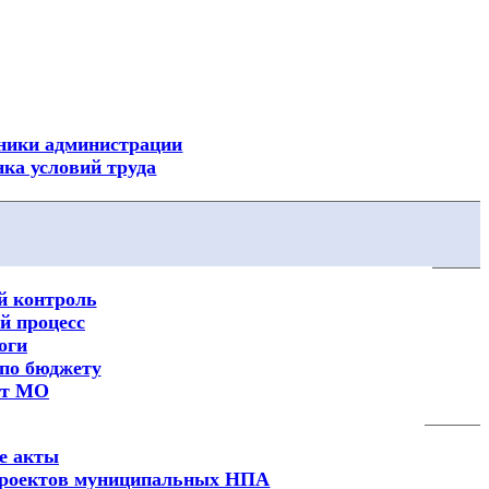
Посмотреть все новости
ники администрации
ка условий труда
 контроль
 процесс
оги
по бюджету
ет МО
е акты
 проектов муниципальных НПА