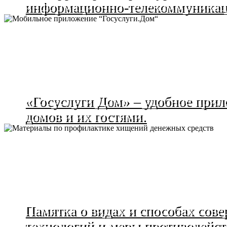
информационно-телекоммуникац
«Госуслуги Дом» – удобное прил
домов и их гостями.
Памятка о видах и способах со
технологий и меры противодейст