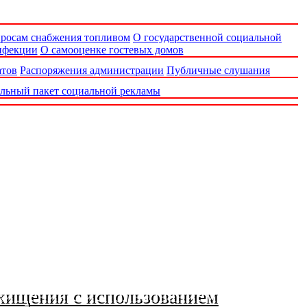
просам снабжения топливом
О государственной социальной
нфекции
О самооценке гостевых домов
атов
Распоряжения администрации
Публичные слушания
льный пакет социальной рекламы
хищения с использованием