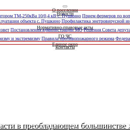
О поселении
Новости
атором ТМ-250кВа 10/0,4 кВ с. Пушкино
Прием фермеров по во
луатации объекта с. Пушкино
Профилактика энетровирусной и
Нормативно-правовые акты
совет
Постановления администрации МО
Решения Совета депут
ГО ЧС
изму и экстремизму
Правила противопожарного режима
Федера
Единое окно
Контакты
ласти в преобладающем большинстве 