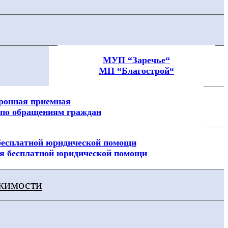
МУП “Заречье“
МП “Благострой“
ронная приемная
по обращениям граждан
бесплатной юридической помощи
я бесплатной юридической помощи
ижимости