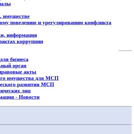
иалы
х, имуществе
ному поведению и урегулированию конфликта
ьи, информация
фактах коррупции
для бизнеса
ьный орган
правовые акты
ого имущества для МСП
еского развития МСП
ических лиц
мация - Новости