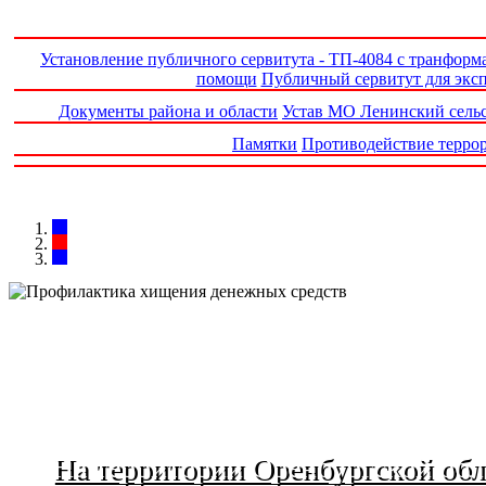
Установление публичного сервитута - ТП-4084 с транформ
помощи
Публичный сервитут для эксп
Документы района и области
Устав МО Ленинский сель
Памятки
Противодействие террор
На территории Оренбургской об