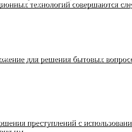
ионных технологий совершаются сл
ожение для решения бытовых вопросо
вершения преступлений с использов
вия им