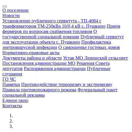
О поселении
Новости
Установление публичного сервитута - ТП-4084 с
транформатором ТМ-250кВа 10/0,4 кВ с. Пушкино
Прием
фермеров по вопросам снабжения топливом
О
государственной социальной помощи
Публичный сервитут
для эксплуатации объекта с. Пушкино
Профилактика
энетровирусной инфекции
О самооценке гостевых домов
Нормативно-правовые акты
Документы района и области
Устав МО Ленинский сельсовет
Постановления администрации МО
Решения Совета
депутатов
Распоряжения администрации
Публичные
слушания
ГО ЧС
Памятки
Противодействие терроризму и экстремизму
Правила противопожарного режима
Федеральный пакет
социальной рекламы
Единое окно
Контакты