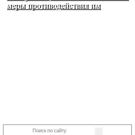
меры противодействия им
МО Ленинский сельсовет
Оренбургского района Оренбургской
области
460508, Оренбургская область, Оренбургский
район, поселок Ленина, Ленинская улица, 33
+7 (3532) 39-17-28