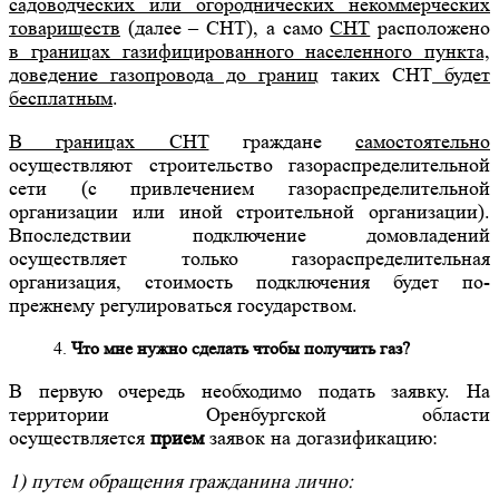
садоводческих или огороднических некоммерческих
товариществ
(далее – СНТ), а само
СНТ
расположено
в границах газифицированного населенного пункта,
доведение газопровода до границ
таких СНТ
будет
бесплатным
.
В границах СНТ
граждане
самостоятельно
осуществляют строительство газораспределительной
сети (с привлечением газораспределительной
организации или иной строительной организации).
Впоследствии подключение домовладений
осуществляет только газораспределительная
организация, стоимость подключения будет по-
прежнему регулироваться государством.
Что мне нужно сделать чтобы получить газ?
В первую очередь необходимо подать заявку. На
территории Оренбургской области
осуществляется
прием
заявок на догазификацию:
1) путем обращения гражданина лично: