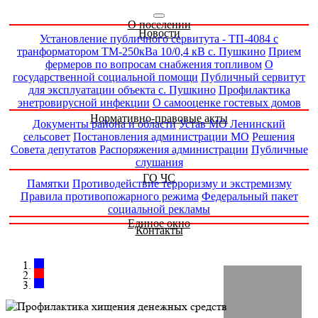
О поселении
Новости
Установление публичного сервитута - ТП-4084 с
транформатором ТМ-250кВа 10/0,4 кВ с. Пушкино
Прием
фермеров по вопросам снабжения топливом
О
государственной социальной помощи
Публичный сервитут
для эксплуатации объекта с. Пушкино
Профилактика
энетровирусной инфекции
О самооценке гостевых домов
Нормативно-правовые акты
Документы района и области
Устав МО Ленинский
сельсовет
Постановления администрации МО
Решения
Совета депутатов
Распоряжения администрации
Публичные
слушания
ГО ЧС
Памятки
Противодействие терроризму и экстремизму
Правила противопожарного режима
Федеральный пакет
социальной рекламы
Единое окно
Контакты