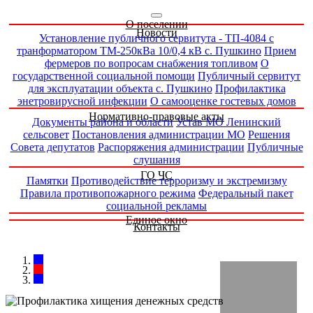
О поселении
Новости
Установление публичного сервитута - ТП-4084 с
транформатором ТМ-250кВа 10/0,4 кВ с. Пушкино
Прием
фермеров по вопросам снабжения топливом
О
государственной социальной помощи
Публичный сервитут
для эксплуатации объекта с. Пушкино
Профилактика
энетровирусной инфекции
О самооценке гостевых домов
Нормативно-правовые акты
Документы района и области
Устав МО Ленинский
сельсовет
Постановления администрации МО
Решения
Совета депутатов
Распоряжения администрации
Публичные
слушания
ГО ЧС
Памятки
Противодействие терроризму и экстремизму
Правила противопожарного режима
Федеральный пакет
социальной рекламы
Единое окно
Контакты