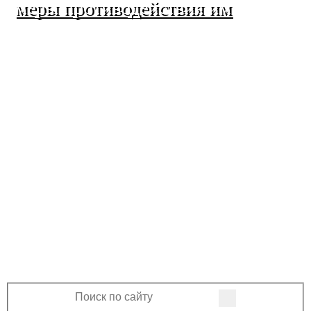
меры противодействия им
МО Ленинский сельсовет
Оренбургского района
Оренбургской области
460508, Оренбургская область, Оренбургский
район, поселок Ленина, Ленинская улица, 33
+7 (3532) 39-17-28