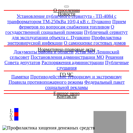
О поселении
Новости
Установление публичного сервитута - ТП-4084 с
транформатором ТМ-250кВа 10/0,4 кВ с. Пушкино
Прием
фермеров по вопросам снабжения топливом
О
государственной социальной помощи
Публичный сервитут
для эксплуатации объекта с. Пушкино
Профилактика
энетровирусной инфекции
О самооценке гостевых домов
Нормативно-правовые акты
Документы района и области
Устав МО Ленинский
сельсовет
Постановления администрации МО
Решения
Совета депутатов
Распоряжения администрации
Публичные
слушания
ГО ЧС
Памятки
Противодействие терроризму и экстремизму
Правила противопожарного режима
Федеральный пакет
социальной рекламы
Единое окно
Контакты