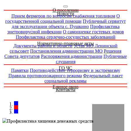
О поселении
Новости
Прием фермеров по вопросам снабжения топливом
О
государственной социальной помощи
Публичный сервитут
для эксплуатации объекта с. Пушкино
Профилактика
энетровирусной инфекции
О самооценке гостевых домов
Профилактика сердечно-сосудистых заболеваний
Нормативно-правовые акты
Документы района и области
Устав МО Ленинский
сельсовет
Постановления администрации МО
Решения
Совета депутатов
Распоряжения администрации
Публичные
слушания
ГО ЧС
Памятки
Противодействие терроризму и экстремизму
Правила противопожарного режима
Федеральный пакет
социальной рекламы
Единое окно
Контакты