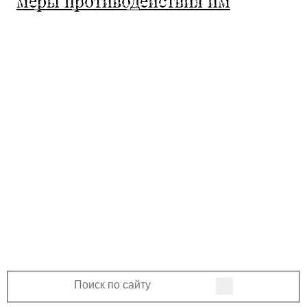
МО Ленинский сельсовет
Оренбургского района Оренбургской
области
460508, Оренбургская область, Оренбургский
район, поселок Ленина, Ленинская улица, 33
+7 (3532) 39-17-28