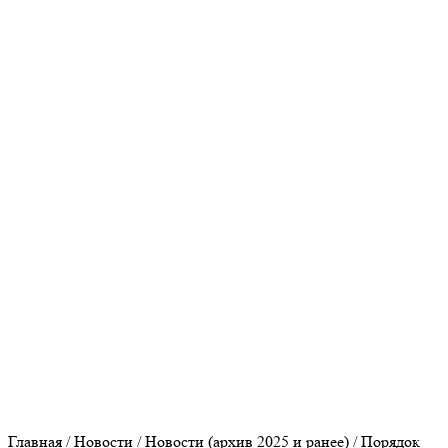
Прокуратура Оренбургской области
Федеральная налоговая служба
Пенсионный фонд
Сайт МО Оренбургский район
Культура Оренбуржья
Главная
/
Новости
/
Новости (архив 2025 и ранее)
/
Порядок