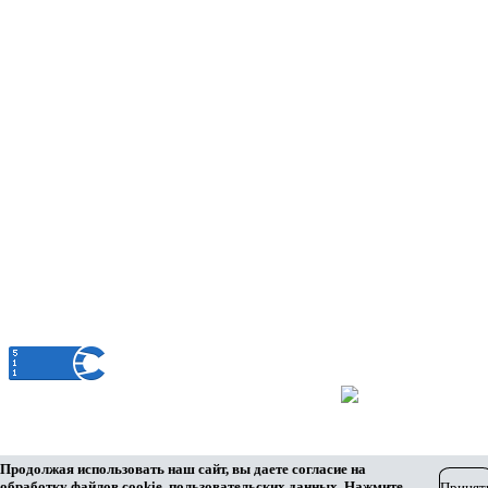
Единое окно
Контакты
Администрация МО Ленинский сельсовет
Оренбургского района Оренбургской области
460508, Оренбургская область, Оренбургский район,
п.Ленина, ул.Ленинская, 33
+7 (3532) 39-17-28
Официальный сайт муниципального образования Ленинский сельсовет
Разработка сайта
Продолжая использовать наш сайт, вы даете согласие на
обработку файлов cookie, пользовательских данных. Нажмите
Принят