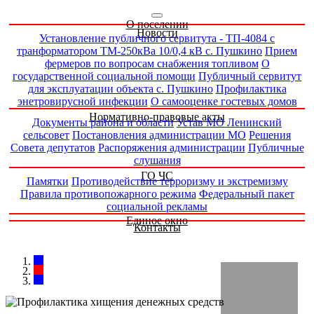
О поселении
Новости
Установление публичного сервитута - ТП-4084 с
транформатором ТМ-250кВа 10/0,4 кВ с. Пушкино
Прием
фермеров по вопросам снабжения топливом
О
государственной социальной помощи
Публичный сервитут
для эксплуатации объекта с. Пушкино
Профилактика
энетровирусной инфекции
О самооценке гостевых домов
Нормативно-правовые акты
Документы района и области
Устав МО Ленинский
сельсовет
Постановления администрации МО
Решения
Совета депутатов
Распоряжения администрации
Публичные
слушания
ГО ЧС
Памятки
Противодействие терроризму и экстремизму
Правила противопожарного режима
Федеральный пакет
социальной рекламы
Единое окно
Контакты