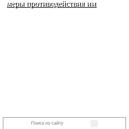
меры противодействия им
МО Ленинский сельсовет
Оренбургского района
Оренбургской области
460508, Оренбургская область, Оренбургский
район, поселок Ленина, Ленинская улица, 33
+7 (3532) 39-17-28