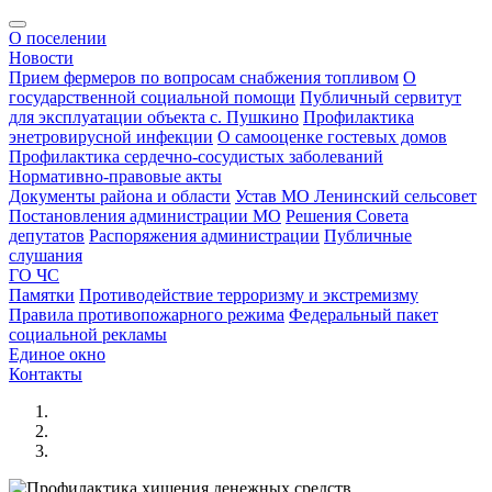
О поселении
Новости
Прием фермеров по вопросам снабжения топливом
О
государственной социальной помощи
Публичный сервитут
для эксплуатации объекта с. Пушкино
Профилактика
энетровирусной инфекции
О самооценке гостевых домов
Профилактика сердечно-сосудистых заболеваний
Нормативно-правовые акты
Документы района и области
Устав МО Ленинский сельсовет
Постановления администрации МО
Решения Совета
депутатов
Распоряжения администрации
Публичные
слушания
ГО ЧС
Памятки
Противодействие терроризму и экстремизму
Правила противопожарного режима
Федеральный пакет
социальной рекламы
Единое окно
Контакты