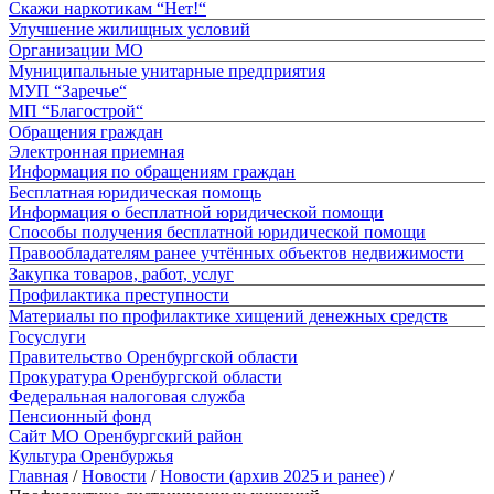
Скажи наркотикам “Нет!“
Улучшение жилищных условий
Организации МО
Муниципальные унитарные предприятия
МУП “Заречье“
МП “Благострой“
Обращения граждан
Электронная приемная
Информация по обращениям граждан
Бесплатная юридическая помощь
Информация о бесплатной юридической помощи
Способы получения бесплатной юридической помощи
Правообладателям ранее учтённых объектов недвижимости
Закупка товаров, работ, услуг
Профилактика преступности
Материалы по профилактике хищений денежных средств
Госуслуги
Правительство Оренбургской области
Прокуратура Оренбургской области
Федеральная налоговая служба
Пенсионный фонд
Сайт МО Оренбургский район
Культура Оренбуржья
Главная
/
Новости
/
Новости (архив 2025 и ранее)
/