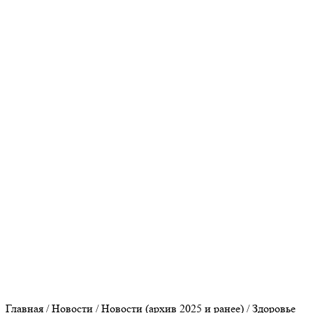
Прокуратура Оренбургской области
Федеральная налоговая служба
Пенсионный фонд
Сайт МО Оренбургский район
Культура Оренбуржья
Главная
/
Новости
/
Новости (архив 2025 и ранее)
/
Здоровье