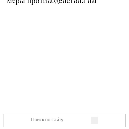
МО Ленинский сельсовет
Оренбургского района Оренбургской
области
460508, Оренбургская область, Оренбургский
район, поселок Ленина, Ленинская улица, 33
+7 (3532) 39-17-28