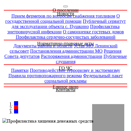
О поселении
Новости
Прием фермеров по вопросам снабжения топливом
О
государственной социальной помощи
Публичный сервитут
для эксплуатации объекта с. Пушкино
Профилактика
энетровирусной инфекции
О самооценке гостевых домов
Профилактика сердечно-сосудистых заболеваний
Нормативно-правовые акты
Документы района и области
Устав МО Ленинский
сельсовет
Постановления администрации МО
Решения
Совета депутатов
Распоряжения администрации
Публичные
слушания
ГО ЧС
Памятки
Противодействие терроризму и экстремизму
Правила противопожарного режима
Федеральный пакет
социальной рекламы
Единое окно
Контакты