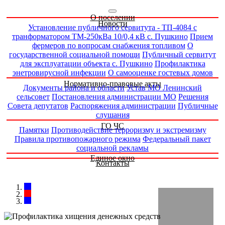
О поселении
Новости
Установление публичного сервитута - ТП-4084 с
транформатором ТМ-250кВа 10/0,4 кВ с. Пушкино
Прием
фермеров по вопросам снабжения топливом
О
государственной социальной помощи
Публичный сервитут
для эксплуатации объекта с. Пушкино
Профилактика
энетровирусной инфекции
О самооценке гостевых домов
Нормативно-правовые акты
Документы района и области
Устав МО Ленинский
сельсовет
Постановления администрации МО
Решения
Совета депутатов
Распоряжения администрации
Публичные
слушания
ГО ЧС
Памятки
Противодействие терроризму и экстремизму
Правила противопожарного режима
Федеральный пакет
социальной рекламы
Единое окно
Контакты