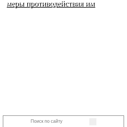
меры противодействия им
МО Ленинский сельсовет
Оренбургского района
Оренбургской области
460508, Оренбургская область, Оренбургский
район, поселок Ленина, Ленинская улица, 33
+7 (3532) 39-17-28