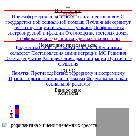
О поселении
Новости
Прием фермеров по вопросам снабжения топливом
О
государственной социальной помощи
Публичный сервитут
для эксплуатации объекта с. Пушкино
Профилактика
энетровирусной инфекции
О самооценке гостевых домов
Профилактика сердечно-сосудистых заболеваний
Нормативно-правовые акты
Документы района и области
Устав МО Ленинский
сельсовет
Постановления администрации МО
Решения
Совета депутатов
Распоряжения администрации
Публичные
слушания
ГО ЧС
Памятки
Противодействие терроризму и экстремизму
Правила противопожарного режима
Федеральный пакет
социальной рекламы
Единое окно
Контакты