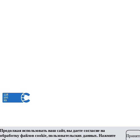
Единое окно
Контакты
Администрация МО Ленинский сельсовет
Оренбургского района Оренбургской области
460508, Оренбургская область, Оренбургский район,
п.Ленина, ул.Ленинская, 33
+7 (3532) 39-17-28
Официальный сайт муниципального образования Ленинский сельсовет
Разработка сайта
Продолжая использовать наш сайт, вы даете согласие на
обработку файлов cookie, пользовательских данных. Нажмите
Принят