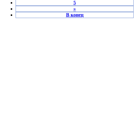
5
»
В конец
Главная
О поселении
Новости
Нормативно-
правовые акты
ГО ЧС