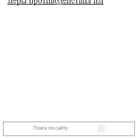
МО Ленинский сельсовет
Оренбургского района Оренбургской
области
460508, Оренбургская область, Оренбургский
район, поселок Ленина, Ленинская улица, 33
+7 (3532) 39-17-28