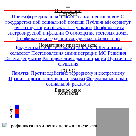
О поселении
Новости
Прием фермеров по вопросам снабжения топливом
О
государственной социальной помощи
Публичный сервитут
для эксплуатации объекта с. Пушкино
Профилактика
энетровирусной инфекции
О самооценке гостевых домов
Профилактика сердечно-сосудистых заболеваний
Нормативно-правовые акты
Документы района и области
Устав МО Ленинский
сельсовет
Постановления администрации МО
Решения
Совета депутатов
Распоряжения администрации
Публичные
слушания
ГО ЧС
Памятки
Противодействие терроризму и экстремизму
Правила противопожарного режима
Федеральный пакет
социальной рекламы
Единое окно
Контакты