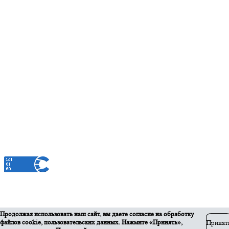
Единое окно
Контакты
Администрация МО Ленинский сельсовет
Оренбургского района Оренбургской области
460508, Оренбургская область, Оренбургский район,
п.Ленина, ул.Ленинская, 33
+7 (3532) 39-17-28
Официальный сайт муниципального образования Ленинский сельсовет
Разработка сайта
Продолжая использовать наш сайт, вы даете согласие на обработку
файлов cookie, пользовательских данных. Нажмите «Принять»,
Принят