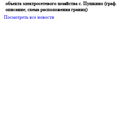
объекта электросетевого хозяйства с. Пушкино (граф.
описание; схема расположения границ)
Посмотреть все новости
Главная
О поселении
Новости
Нормативно-
правовые акты
ГО ЧС