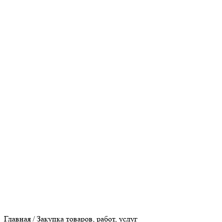
Прокуратура Оренбургской области
Федеральная налоговая служба
Пенсионный фонд
Сайт МО Оренбургский район
Культура Оренбуржья
Главная
/
Закупка товаров, работ, услуг